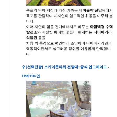
폭포의 낙하 지점과 가장 가까운
테이블락 전망대
에서
폭포를 관람하며 대자연의 압도적인 위용을 마주해 봅
니다.
이어 자연의 힘을 전기에너지로 바꾸는
아담백경 수력
발전소
와 계절별 화려한 꽃들이 만개하는
나이아가라
식물원
등을
차창 밖 풍경으로 편안하게 조망하며 나이아가라만의
역동적이면서도 싱그러운 정취를 여유롭게 만끽합니
다.
⚲ [선택관광] 스카이론타워 전망대+중식 업그레이드 -
US$110/인