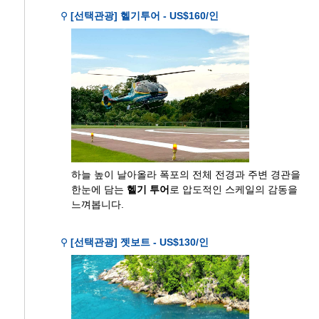
⚲
[선택관광] 헬기투어 - US$160/인
하늘 높이 날아올라 폭포의 전체 전경과 주변 경관을
한눈에 담는
헬기 투어
로 압도적인 스케일의 감동을
느껴봅니다.
⚲
[선택관광] 젯보트 - US$130/인