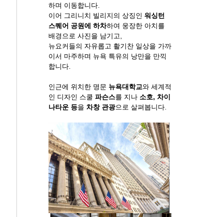
하며 이동합니다.
이어 그리니치 빌리지의 상징인
워싱턴
스퀘어 공원에 하차
하여 웅장한 아치를
배경으로 사진을 남기고,
뉴요커들의 자유롭고 활기찬 일상을 가까
이서 마주하며 뉴욕 특유의 낭만을 만끽
합니다.
인근에 위치한 명문
뉴욕대학교
와 세계적
인 디자인 스쿨
파슨스
를 지나
소호, 차이
나타운 등
을
차창 관광
으로 살펴봅니다.