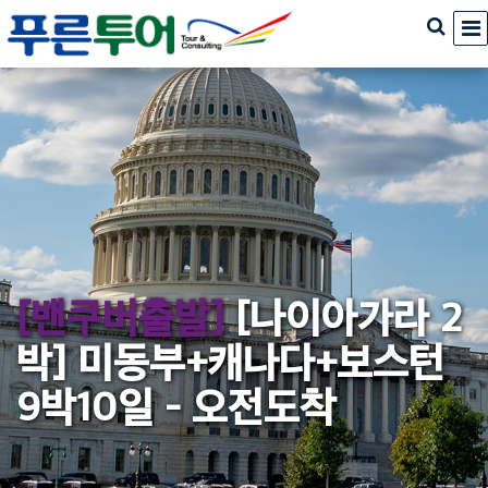
[밴쿠버출발]
[나이아가라 2
박] 미동부+캐나다+보스턴
9박10일 - 오전도착