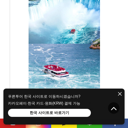
푸른투어 한국 사이트로 이동하시겠습니까?
나이아가라 폭포의 압도적인 위력을 가까이서 체감하
카카오페이·한국 카드·원화(KRW) 결제 가능
는
시티크루즈
에 탑승하여 거대한 물보라 속으로 나아
한국 사이트로 바로가기
가는 짜릿함을 느껴봅니다.
거대한 폭포 바로 아래까지 다가가 쏟아지는 엄청난
수량과 천둥 같은 굉음을 직접 마주하며,