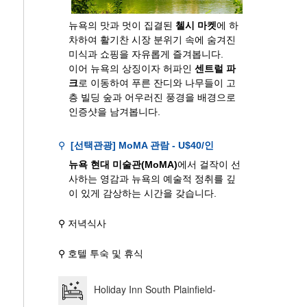
뉴욕의 맛과 멋이 집결된
첼시 마켓
에 하
차하여 활기찬 시장 분위기 속에 숨겨진
미식과 쇼핑을 자유롭게 즐겨봅니다.
이어 뉴욕의 상징이자 허파인
센트럴 파
크
로 이동하여 푸른 잔디와 나무들이 고
층 빌딩 숲과 어우러진 풍경을 배경으로
인증샷을 남겨봅니다.
⚲
[선택관광] MoMA 관람 - U$40/인
뉴욕 현대 미술관(MoMA)
에서 걸작이 선
사하는 영감과 뉴욕의 예술적 정취를 깊
이 있게 감상하는 시간을 갖습니다.
⚲ 저녁식사
⚲ 호텔 투숙 및 휴식
Holiday Inn South Plainfield-