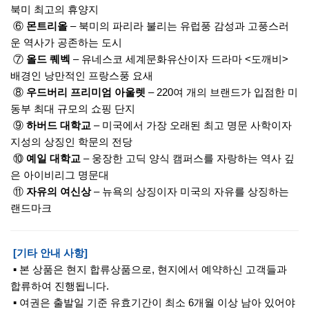
북미 최고의 휴양지
⑥
몬트리올
– 북미의 파리라 불리는 유럽풍 감성과 고풍스러
운 역사가 공존하는 도시
⑦
올드 퀘벡
– 유네스코 세계문화유산이자 드라마 <도깨비>
배경인 낭만적인 프랑스풍 요새
⑧
우드버리 프리미엄 아울렛
– 220여 개의 브랜드가 입점한 미
동부 최대 규모의 쇼핑 단지
⑨
하버드 대학교
– 미국에서 가장 오래된 최고 명문 사학이자
지성의 상징인 학문의 전당
⑩
예일 대학교
– 웅장한 고딕 양식 캠퍼스를 자랑하는 역사 깊
은 아이비리그 명문대
⑪
자유의 여신상
– 뉴욕의 상징이자 미국의 자유를 상징하는
랜드마크
[기타 안내 사항]
▪ 본 상품은 현지 합류상품으로, 현지에서 예약하신 고객들과
합류하여 진행됩니다.
▪ 여권은 출발일 기준 유효기간이 최소 6개월 이상 남아 있어야