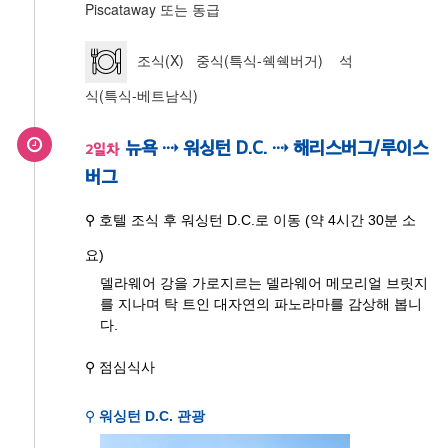
Piscataway 또는 동급
조식(X) 중식(특식-쉑쉑버거) 석
식(특식-베트남식)
뉴욕 ⇢ 워싱턴 D.C. ⇢ 해리스버그/루이스
2일차
버그
⚲ 호텔 조식 후 워싱턴 D.C.로 이동 (약 4시간 30분 소
요)
델라웨어 강을 가로지르는 델라웨어 메모리얼 브릿지
를 지나며 탁 트인 대자연의 파노라마를 감상해 봅니
다.
⚲ 점심식사
⚲
워싱턴 D.C. 관광