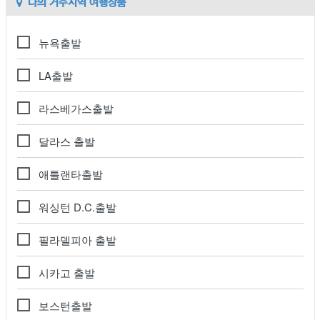
나의 거주지역 여행상품
뉴욕출발
LA출발
라스베가스출발
달라스 출발
애틀랜타출발
워싱턴 D.C.출발
필라델피아 출발
시카고 출발
보스턴출발