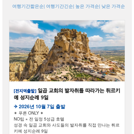
여행기간짧은순
| 여행기간긴순
| 높은 가격순
| 낮은 가격순
일곱 교회의 발자취를 따라가는 튀르키
[전지역출발]
예 성지순례 9일
✈︎ 2026년 10월 7일 출발
✴ 푸른 ONLY ✴
NO팁 ⋆ 전 일정 5성급 호텔
성경 속 일곱 교회와 사도들의 발자취를 직접 만나는 튀르
키예 성지순례 9일