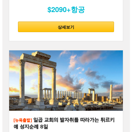
$2090+항공
상세보기
일곱 교회의 발자취를 따라가는 튀르키
[뉴욕출발]
예 성지순례 8일