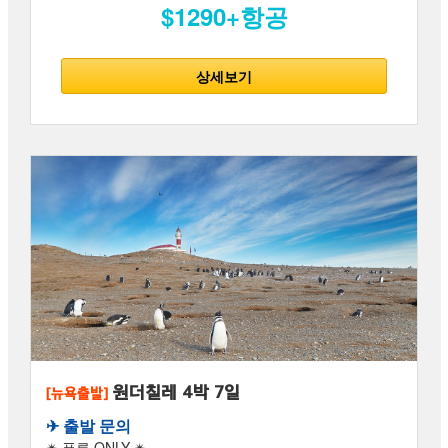
$1290+항공
상세보기
원더칠레 4박 7일
[뉴욕출발]
✈︎ 출발 문의
✴ 푸른 ONLY ✴