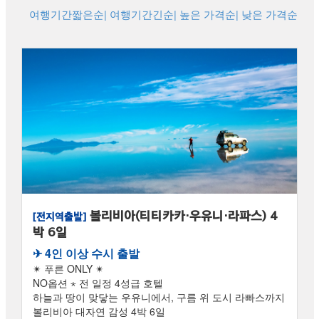
여행기간짧은순
| 여행기간긴순
| 높은 가격순
| 낮은 가격순
볼리비아(티티카카·우유니·라파스) 4
[전지역출발]
박 6일
✈︎ 4인 이상 수시 출발
✴ 푸른 ONLY ✴
NO옵션 ⋆ 전 일정 4성급 호텔
하늘과 땅이 맞닿는 우유니에서, 구름 위 도시 라빠스까지
볼리비아 대자연 감성 4박 6일