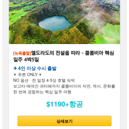
엘도라도의 전설을 따라 – 콜롬비아 핵심
[뉴욕출발]
일주 4박5일
✈︎ 4인 이상 수시 출발
✴ 푸른 ONLY ✴
NO 옵션 · 전 일정 4-5성 호텔 숙박
보고타·메데인·과타페까지 콜롬비아의 자연, 역사, 문화를
한 번에 경험하는 핵심 일주 여행
$1190+항공
상세보기