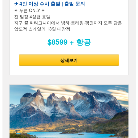
✈︎ 4인 이상 수시 출발 | 출발 문의
✴ 푸른 ONLY ✴
전 일정 4성급 호텔
지구 끝 파타고니아에서 빙하·트레킹·펭귄까지 모두 담은
압도적 스케일의 13일 대장정
$8599 + 항공
상세보기