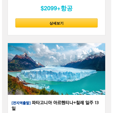
$2099+항공
상세보기
파타고니아 아르헨티나+칠레 일주 13
[전지역출발]
일