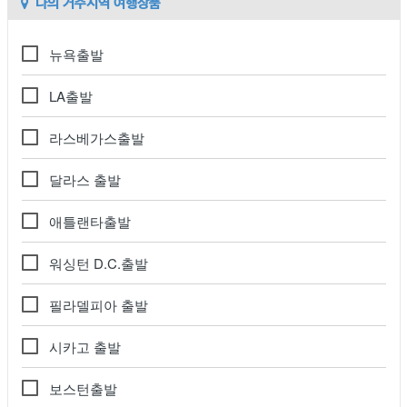
나의 거주지역 여행상품
뉴욕출발
LA출발
라스베가스출발
달라스 출발
애틀랜타출발
워싱턴 D.C.출발
필라델피아 출발
시카고 출발
보스턴출발