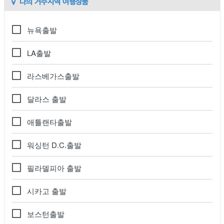
나의 거주지역 여행상품
뉴욕출발
LA출발
라스베가스출발
달라스 출발
애틀랜타출발
워싱턴 D.C.출발
필라델피아 출발
시카고 출발
보스턴출발