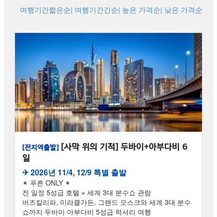
여행기간짧은순
| 여행기간긴순
| 높은 가격순
| 낮은 가격순
[사막 위의 기적] 두바이+아부다비 6
[전지역출발]
일
✈︎ 2026년 11/4, 12/9 특별 출발
✴ 푸른 ONLY ✴
전 일정 5성급 호텔 ⋆ 세계 3대 분수쇼 관람
버즈칼리파, 미라클가든, 그랜드 모스크와 세계 3대 분수
쇼까지 두바이·아부다비 5성급 럭셔리 여행