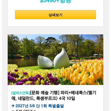
상세보기
[문화 예술 기행] 파리+베네룩스(벨기
[달라스단독]
에, 네덜란드, 룩셈부르크) 4국 10일
✈︎ 2027년 5/6 단 1회 특별출발