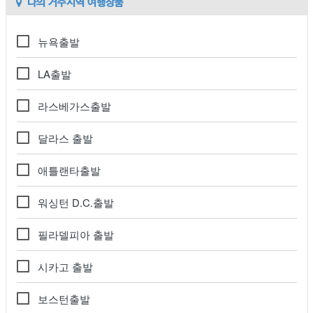
나의 거주지역 여행상품
뉴욕출발
LA출발
라스베가스출발
달라스 출발
애틀랜타출발
워싱턴 D.C.출발
필라델피아 출발
시카고 출발
보스턴출발