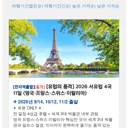
여행기간짧은순
| 여행기간긴순
| 높은 가격순
| 낮은 가격순
[유럽의 품격] 2026 서유럽 4국
[전지역출발]
[품격]
11일 (영국·프랑스·스위스·이탈리아)
✈︎ 2026년 9/14, 10/12, 11/2 출발
✴ 푸른 ONLY ✴
전 일정 4성급 호텔 ⋆ 세계 3대 박물관 내부 관람
영국·프랑스·스위스·이탈리아 핵심만 모아 세계 3대 박물
관과 알프스 절경, 미식까지 완벽하게 즐기는 품격 있는