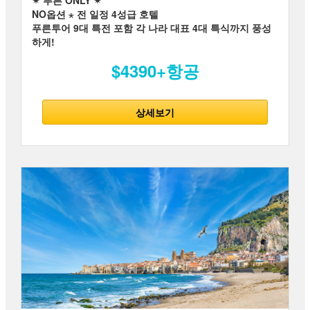
✴ 푸른 ONLY ✴
NO옵션 ⋆ 전 일정 4성급 호텔
푸른투어 9대 특전 포함 각 나라 대표 4대 특식까지 풍성
하게!
$4390+항공
상세보기