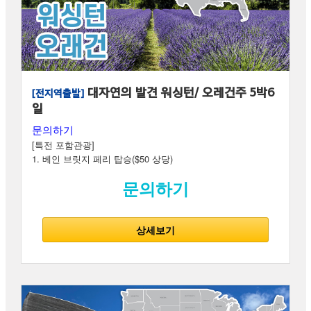
대자연의 발견 워싱턴/ 오레건주 5박6
[전지역출발]
일
문의하기
[특전 포함관광]
1. 베인 브릿지 페리 탑승($50 상당)
문의하기
상세보기