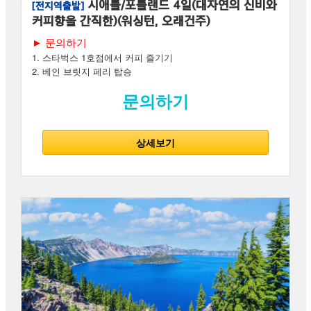
시애틀/포틀랜드 4일(대자연의 신비와
[전지역출발]
커피향을 간직한)(워싱턴, 오래건주)
► 문의하기
1. 스타벅스 1호점에서 커피 즐기기
2. 베인 브릿지 페리 탑승
문의하기
상세보기