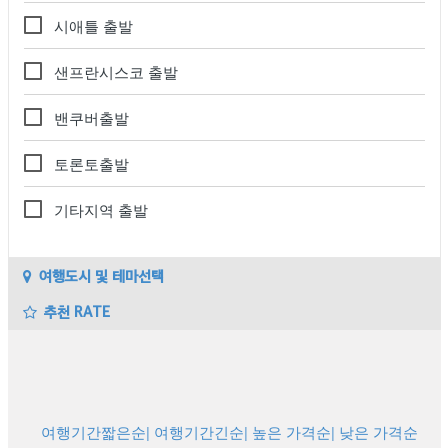
시애틀 출발
샌프란시스코 출발
밴쿠버출발
토론토출발
기타지역 출발
여행도시 및 테마선택
추천 RATE
여행기간짧은순
| 여행기간긴순
| 높은 가격순
| 낮은 가격순