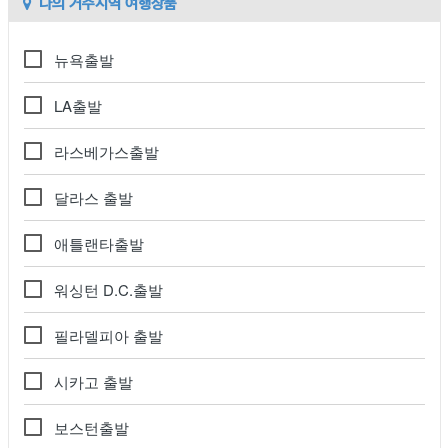
나의 거주지역 여행상품
뉴욕출발
LA출발
라스베가스출발
달라스 출발
애틀랜타출발
워싱턴 D.C.출발
필라델피아 출발
시카고 출발
보스턴출발