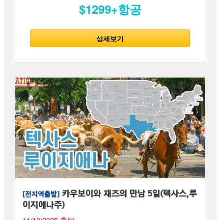
$1299+항공
상세보기
카우보이와 재즈의 만남 5일(텍사스,루
[전지역출발]
이지애나주)
11/10/2025 출발