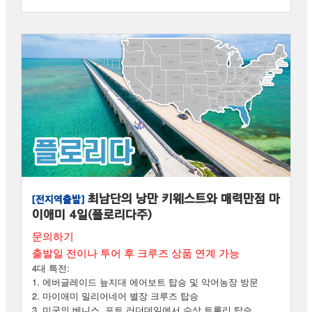
최남단의 낭만 키웨스트와 매력만점 마
[전지역출발]
이애미 4일(플로리다주)
문의하기
출발일 전이나 투어 후 크루즈 상품 연계 가능
4대 특전:
1. 에버글레이드 늪지대 에어보트 탑승 및 악어농장 방문
2. 마이애미 밀리어네어 별장 크루즈 탑승
3. 미국의 베니스, 포트 러더데일에서 수상 트롤리 탑승