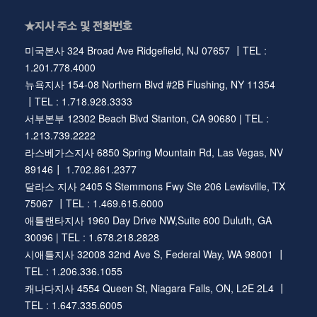
★지사 주소 및 전화번호
미국본사 324 Broad Ave Ridgefield, NJ 07657 ┃TEL :
1.201.778.4000
뉴욕지사 154-08 Northern Blvd #2B Flushing, NY 11354
┃TEL : 1.718.928.3333
서부본부 12302 Beach Blvd Stanton, CA 90680 | TEL :
1.213.739.2222
라스베가스지사 6850 Spring Mountain Rd, Las Vegas, NV
89146┃ 1.702.861.2377
달라스 지사 2405 S Stemmons Fwy Ste 206 Lewisville, TX
75067 ┃TEL : 1.469.615.6000
애틀랜타지사 1960 Day Drive NW,Suite 600 Duluth, GA
30096 | TEL : 1.678.218.2828
시애틀지사 32008 32nd Ave S, Federal Way, WA 98001 ┃
TEL : 1.206.336.1055
캐나다지사 4554 Queen St, Niagara Falls, ON, L2E 2L4 ┃
TEL : 1.647.335.6005