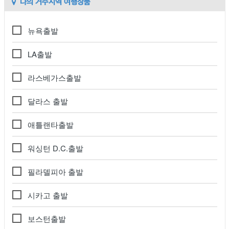
나의 거주지역 여행상품
뉴욕출발
LA출발
라스베가스출발
달라스 출발
애틀랜타출발
워싱턴 D.C.출발
필라델피아 출발
시카고 출발
보스턴출발