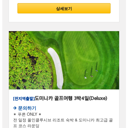
상세보기
도미니카 골프여행 3박4일(Deluxe)
[전지역출발]
✈︎ 문의하기
✴ 푸른 ONLY ✴
전 일정 올인클루시브 리조트 숙박 & 도미니카 최고급 골
프 코스 라운딩