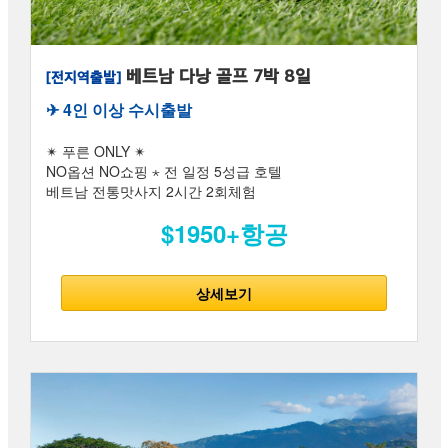
베트남 다낭 골프 7박 8일
[전지역출발]
✈︎ 4인 이상 수시출발
✴ 푸른 ONLY ✴
NO옵션 NO쇼핑 ⋆ 전 일정 5성급 호텔
베트남 전통맛사지 2시간 2회체험
$1950+항공
상세보기