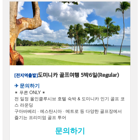
도미니카 골프여행 5박6일(Regular)
[전지역출발]
✈︎ 문의하기
✴ 푸른 ONLY ✴
전 일정 올인클루시브 호텔 숙박 & 도미니카 인기 골프 코
스 라운딩
구아바베리 · 에스탄시아 · 메트로 등 다양한 골프장에서
즐기는 프리미엄 골프 투어
문의하기