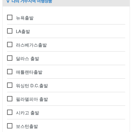
나의 거주지역 여행상품
뉴욕출발
LA출발
라스베가스출발
달라스 출발
애틀랜타출발
워싱턴 D.C.출발
필라델피아 출발
시카고 출발
보스턴출발