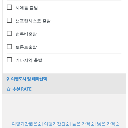
시애틀 출발
샌프란시스코 출발
밴쿠버출발
토론토출발
기타지역 출발
여행도시 및 테마선택
추천 RATE
여행기간짧은순
| 여행기간긴순
| 높은 가격순
| 낮은 가격순