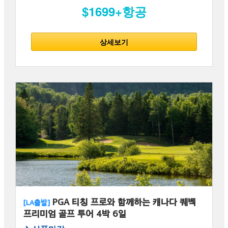
$1699+항공
상세보기
PGA 티칭 프로와 함께하는 캐나다 퀘벡
[LA출발]
프리미엄 골프 투어 4박 6일