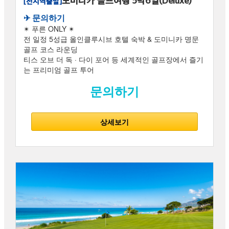
도미니카 골프여행 5박6일(Deluxe)
[전지역출발]
✈︎ 문의하기
✴ 푸른 ONLY ✴
전 일정 5성급 올인클루시브 호텔 숙박 & 도미니카 명문
골프 코스 라운딩
티스 오브 더 독 · 다이 포어 등 세계적인 골프장에서 즐기
는 프리미엄 골프 투어
문의하기
상세보기