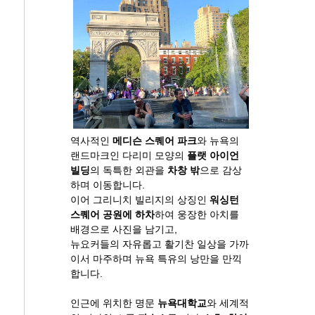
역사적인
메디슨 스퀘어 파크
와 뉴욕의
랜드마크인 다리미 모양의
플랫 아이언
빌딩
의 독특한 외관을
차창 밖
으로 감상
하며 이동합니다.
이어 그리니치 빌리지의 상징인
워싱턴
스퀘어 공원에 하차
하여 웅장한 아치를
배경으로 사진을 남기고,
뉴요커들의 자유롭고 활기찬 일상을 가까
이서 마주하며 뉴욕 특유의 낭만을 만끽
합니다.
인근에 위치한 명문
뉴욕대학교
와 세계적