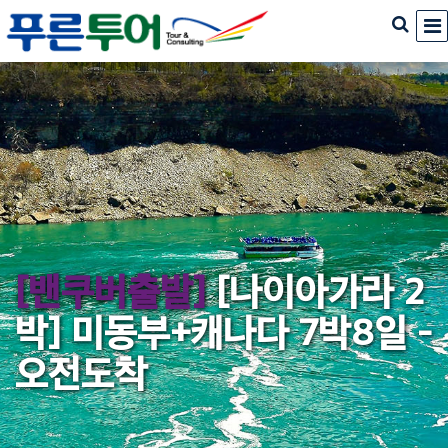
[밴쿠버출발]
[나이아가라 2
박] 미동부+캐나다 7박8일 -
오전도착