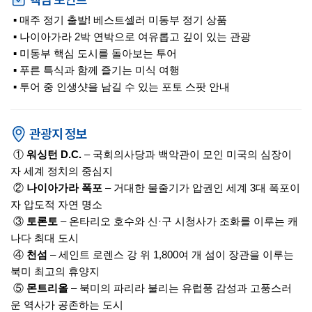
▪ 매주 정기 출발! 베스트셀러 미동부 정기 상품
▪ 나이아가라 2박 연박으로 여유롭고 깊이 있는 관광
▪ 미동부 핵심 도시를 돌아보는 투어
▪ 푸른 특식과 함께 즐기는 미식 여행
▪ 투어 중 인생샷을 남길 수 있는 포토 스팟 안내
①
워싱턴 D.C.
– 국회의사당과 백악관이 모인 미국의 심장이
자 세계 정치의 중심지
②
나이아가라 폭포
– 거대한 물줄기가 압권인 세계 3대 폭포이
자 압도적 자연 명소
③
토론토
– 온타리오 호수와 신·구 시청사가 조화를 이루는 캐
나다 최대 도시
④
천섬
– 세인트 로렌스 강 위 1,800여 개 섬이 장관을 이루는
북미 최고의 휴양지
⑤
몬트리올
– 북미의 파리라 불리는 유럽풍 감성과 고풍스러
운 역사가 공존하는 도시