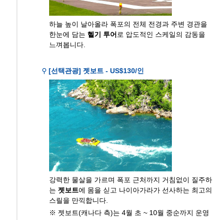
하늘 높이 날아올라 폭포의 전체 전경과 주변 경관을
한눈에 담는
헬기 투어
로 압도적인 스케일의 감동을
느껴봅니다.
⚲
[선택관광] 젯보트 - US$130/인
강력한 물살을 가르며 폭포 근처까지 거침없이 질주하
는
젯보트
에 몸을 싣고 나이아가라가 선사하는 최고의
스릴을 만끽합니다.
※ 젯보트(캐나다 측)는 4월 초 ~ 10월 중순까지 운영