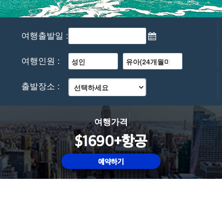
여행출발일 :
여행인원 :
출발장소 :
여행가격
$1690+항공
예약하기