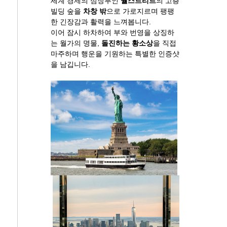
세계 경제의 심장부인
월스트리트
의 고층
빌딩 숲을
차창 밖
으로 가로지르며 팽팽
한 긴장감과 활력을 느껴봅니다.
이어 잠시 하차하여 부와 번영을 상징하
는 월가의 명물,
돌진하는 황소상
을 직접
마주하며 행운을 기원하는 특별한 인증샷
을 남깁니다.