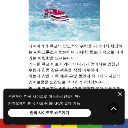
나이아가라 폭포의 압도적인 위력을 가까이서 체감하
는
시티크루즈
에 탑승하여 거대한 물보라 속으로 나아
가는 짜릿함을 느껴봅니다.
거대한 폭포 바로 아래까지 다가가 쏟아지는 엄청난
수량과 천둥 같은 굉음을 직접 마주하며,
하늘과 강을 가득 채운 은빛 물안개 속에서 대자연의
경이로움을 오감으로 생생하게 경험합니다.
※ 시티크루즈는 4월 초~12월 말까지 운행 예정이며,
기후 및 현지 사정에 따라 운행 기간이 변동되어
푸른투어 한국 사이트로 이동하시겠습니까?
크루즈 미운행 또는 미출항 시에는 씨닉 터널로 대체
카카오페이·한국 카드·원화(KRW) 결제 가능
진행됩니다.
한국 사이트로 바로가기
⚲ 쇼핑센터 방문 (Delight Health Tower)