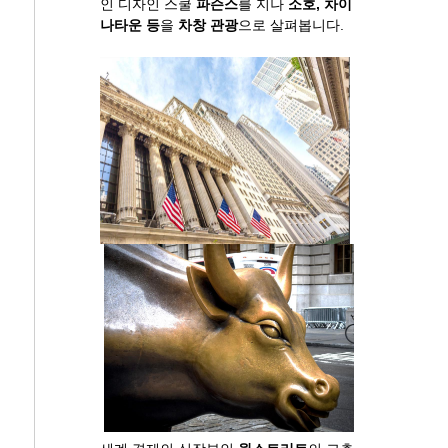
인 디자인 스쿨
파슨스
를 지나
소호, 차이
나타운 등
을
차창 관광
으로 살펴봅니다.