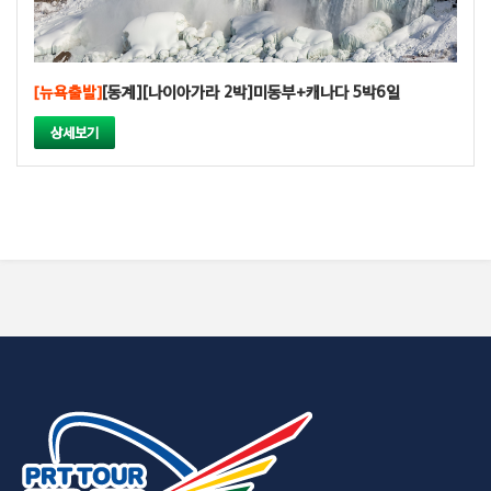
[뉴욕출발]
[동계][나이아가라 2박]미동부+캐나다 5박6일
상세보기