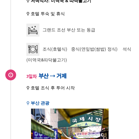
⚲
저녁식사: 미역국 & 따닥불고기
⚲ 호텔 투숙 및 휴식
그랜드 조선 부산 또는 동급
조식(호텔식) 중식(연잎밥(쌈밥) 정식) 석식
(미역국&따닥불고기)
부산 ⇢ 거제
3일차
⚲ 호텔 조식 후 투어 시작
⚲
부산 관광