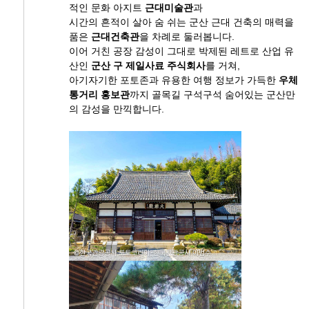
적인 문화 아지트
근대미술관
과
시간의 흔적이 살아 숨 쉬는 군산 근대 건축의 매력을
품은
근대건축관
을 차례로 둘러봅니다.
이어 거친 공장 감성이 그대로 박제된 레트로 산업 유
산인
군산 구 제일사료 주식회사
를 거쳐,
아기자기한 포토존과 유용한 여행 정보가 가득한
우체
통거리 홍보관
까지 골목길 구석구석 숨어있는 군산만
의 감성을 만끽합니다.