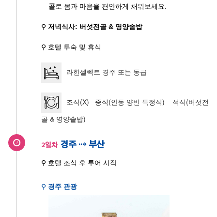
골
로 몸과 마음을 편안하게 채워보세요.
⚲
저녁식사: 버섯전골 & 영양솥밥
⚲ 호텔 투숙 및 휴식
라한셀렉트 경주 또는 동급
조식(X) 중식(안동 양반 특정식) 석식(버섯전
골 & 영양솥밥)
경주 ⇢ 부산
2일차
⚲ 호텔 조식 후 투어 시작
⚲
경주 관광