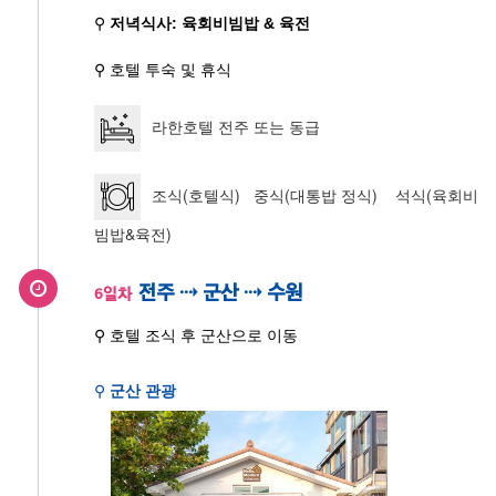
⚲
저녁식사: 육회비빔밥 & 육전
⚲ 호텔 투숙 및 휴식
라한호텔 전주 또는 동급
조식(호텔식) 중식(대통밥 정식) 석식(육회비
빔밥&육전)
전주 ⇢ 군산 ⇢ 수원
6일차
⚲ 호텔 조식 후 군산으로 이동
⚲
군산 관광