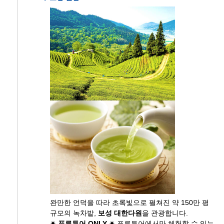
완만한 언덕을 따라 초록빛으로 펼쳐진 약 150만 평
규모의 녹차밭,
보성 대한다원
을 관광합니다.
✴ 푸른투어 ONLY ✴
푸른투어에서만 체험할 수 있는