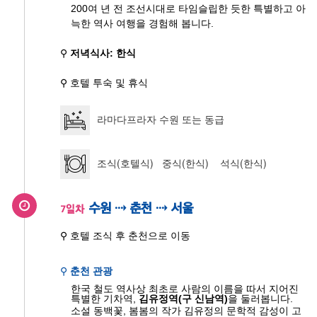
200여 년 전 조선시대로 타임슬립한 듯한 특별하고 아
늑한 역사 여행을 경험해 봅니다.
⚲
저녁식사: 한식
⚲ 호텔 투숙 및 휴식
라마다프라자 수원 또는 동급
조식(호텔식) 중식(한식) 석식(한식)
수원 ⇢ 춘천 ⇢ 서울
7일차
⚲ 호텔 조식 후 춘천으로 이동
⚲
춘천 관광
한국 철도 역사상 최초로 사람의 이름을 따서 지어진
특별한 기차역,
김유정역(구 신남역)
을 둘러봅니다.
소설 동백꽃, 봄봄의 작가 김유정의 문학적 감성이 고