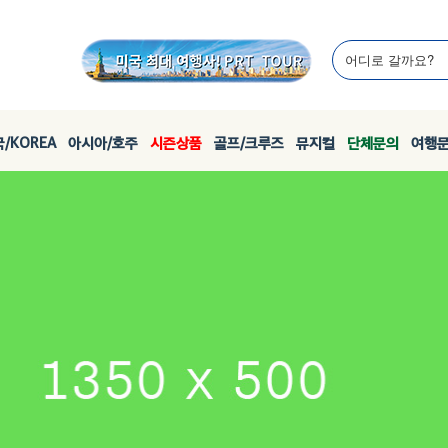
/KOREA
아시아/호주
시즌상품
골프/크루즈
뮤지컬
단체문의
여행