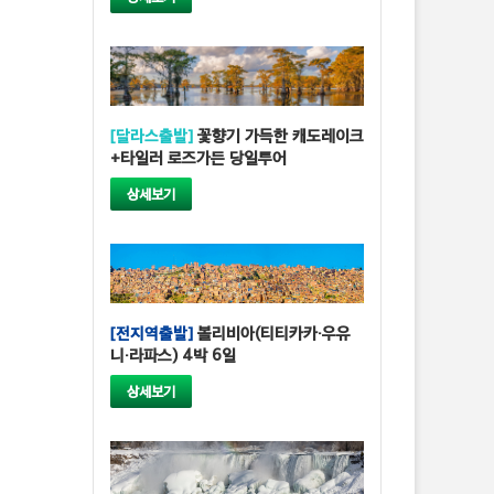
[달라스출발]
꽃향기 가득한 캐도레이크
+타일러 로즈가든 당일투어
상세보기
[전지역출발]
볼리비아(티티카카·우유
니·라파스) 4박 6일
상세보기