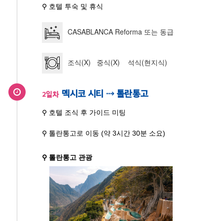
⚲ 호텔 투숙 및 휴식
CASABLANCA Reforma 또는 동급
조식(X) 중식(X) 석식(현지식)
멕시코 시티 ⇢ 톨란통고
2일차
⚲ 호텔 조식 후 가이드 미팅
⚲ 톨란통고로 이동 (약 3시간 30분 소요)
⚲ 톨란통고 관광