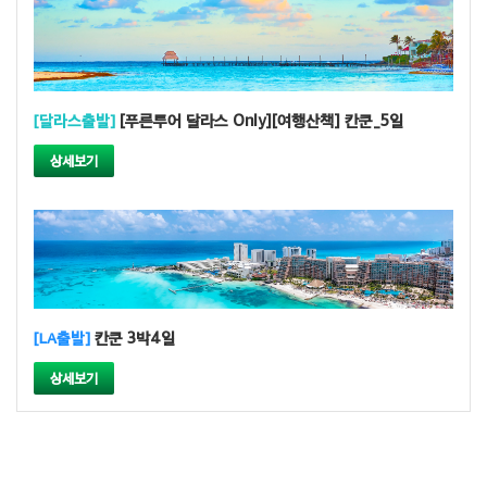
[달라스출발]
[푸른투어 달라스 Only][여행산책] 칸쿤_5일
상세보기
[LA출발]
칸쿤 3박4일
상세보기