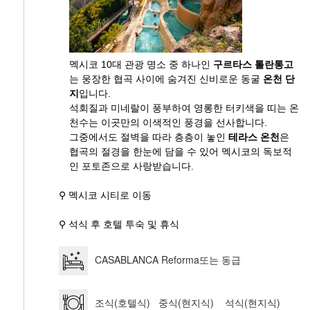
멕시코 10대 관광 명소 중 하나인
구르타스 톨란통고
는 웅장한 협곡 사이에 숨겨진 신비로운 동굴
온천 단
지
입니다.
석회질과 미네랄이 풍부하여 영롱한 터키색을 띠는 온
천수는 이곳만의 이색적인 풍경을 선사합니다.
그중에서도 절벽을 따라 층층이 놓인
테라스 온천
은
협곡의 절경을 한눈에 담을 수 있어 멕시코의 독보적
인 포토존으로 사랑받습니다.
⚲ 멕시코 시티로 이동
⚲ 석식 후 호텔 투숙 및 휴식
CASABLANCA Reforma또는 동급
조식(호텔식) 중식(현지식) 석식(현지식)