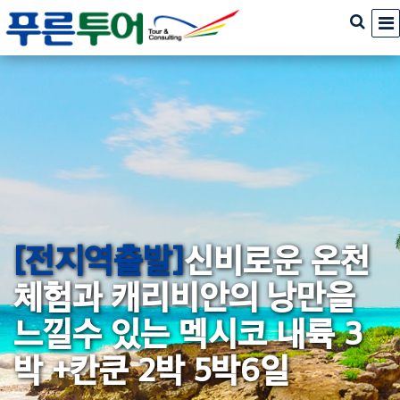
[전지역출발]
신비로운 온천
체험과 캐리비안의 낭만을
느낄수 있는 멕시코 내륙 3
박 +칸쿤 2박 5박6일