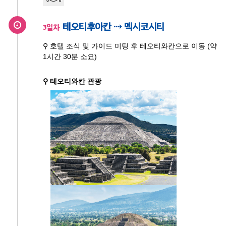
테오티후아칸 ⇢ 멕시코시티
3일차
⚲ 호텔 조식 및 가이드 미팅 후 테오티와칸으로 이동 (약
1시간 30분 소요)
⚲ 테오티와칸 관광