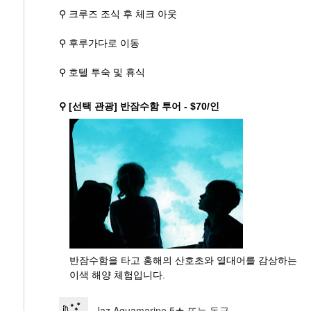
⚲ 크루즈 조식 후 체크 아웃
⚲ 후루가다로 이동
⚲ 호텔 투숙 및 휴식
⚲ [선택 관광] 반잠수함 투어 - $70/인
반잠수함을 타고 홍해의 산호초와 열대어를 감상하는
이색 해양 체험입니다.
Jaz Aquamarine 5★ 또는 동급