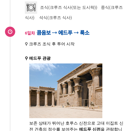
조식(크루즈 식사(또는 도시락)) 중식(크루즈
식사) 석식(크루즈 식사)
콤옴보 ⇢ 에드푸 ⇢ 룩소
6일차
⚲ 크루즈 조식 후 투어 시작
⚲ 에드푸 관광
보존 상태가 뛰어난 호루스 신전으로 고대 이집트 신
전 건축의 정수를 보여주는
에드푸 신전
을 관람합니