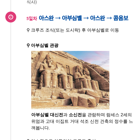
식사)
아스완 ⇢ 아부심벨 ⇢ 아스완 ⇢ 콤옴보
5일차
⚲ 크루즈 조식(또는 도시락) 후 아부심벨로 이동
⚲ 아부심벨 관광
아부심벨 대신전
과
소신전
을 관람하며 람세스 2세의
위엄과 고대 이집트 거대 석조 신전 건축의 정수를 느
껴봅니다.