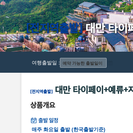
[전지역출발]
대만 타이페
여행출발일 :
대만 타이페이+예류+지
[전지역출발]
상품개요
매주 화요일 출발 (한국출발기준)