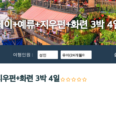
이+예류+지우펀+화련 3박 4
여행인원 :
우펀+화련 3박 4일