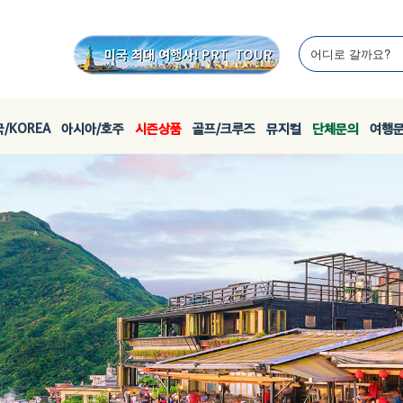
/KOREA
아시아/호주
시즌상품
골프/크루즈
뮤지컬
단체문의
여행