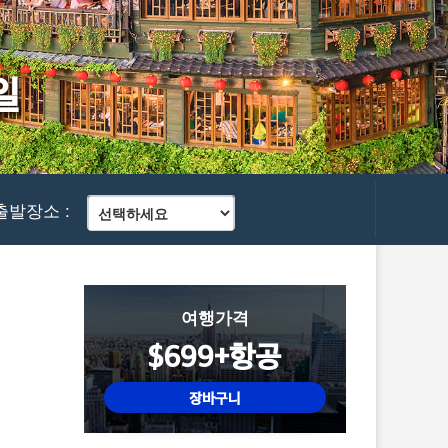
일
출발장소 :
여행가격
$699+항공
장바구니