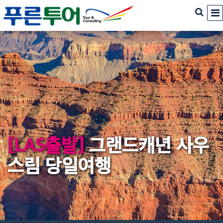
[LAS출발]
그랜드캐년 사우
스림 당일여행