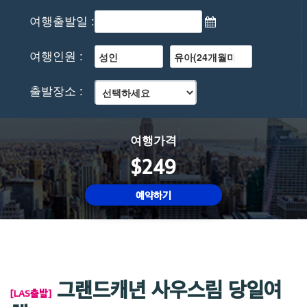
여행출발일 :
여행인원 :
출발장소 :
여행가격
$249
예약하기
그랜드캐년 사우스림 당일여
[LAS출발]