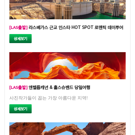
[LAS출발]
라스베가스 근교 인스타 HOT SPOT 로맨틱 데이투어
상세보기
[LAS출발]
앤텔롭캐년 & 홀스슈밴드 당일여행
사진작가들이 꼽는 가장 아름다운 지역!
상세보기