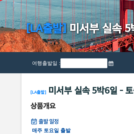
[LA출발]
미서부 실속 5
여행출발일 :
미서부 실속 5박6일 - 
[LA출발]
상품개요
매주 토요일 출발