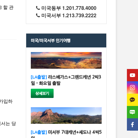
미국동부 1.201.778.4000
 할 관
미국서부 1.213.739.2222
미국/미국서부 인기여행
[LA출발]
라스베가스+그랜드캐년 2박3
일 - 화요일 출발
상세보기
 가입하
해서는 당
[LA출발]
미서부 7대캐년+세도나 4박5