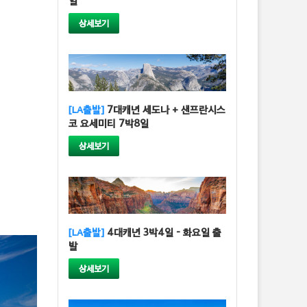
일
상세보기
[LA출발]
7대캐년 세도나 + 샌프란시스
코 요세미티 7박8일
상세보기
[LA출발]
4대캐년 3박4일 - 화요일 출
발
상세보기