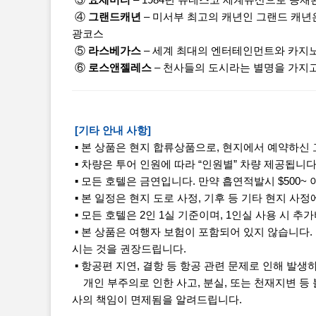
③
요세미티
– 1984년 유네스코 세계유산으로 등
④
그랜드캐년
– 미서부 최고의 캐년인 그랜드 캐년
광코스
⑤
라스베가스
– 세계 최대의 엔터테인먼트와 카지노
⑥
로스앤젤레스
– 천사들의 도시라는 별명을 가지고
[기타 안내 사항]
▪ 본 상품은 현지 합류상품으로, 현지에서 예약하신
▪ 차량은 투어 인원에 따라 “인원별” 차량 제공됩니다.
▪ 모든 호텔은 금연입니다. 만약 흡연적발시 $500~
▪ 본 일정은 현지 도로 사정, 기후 등 기타 현지 사정
▪ 모든 호텔은 2인 1실 기준이며, 1인실 사용 시 
▪ 본 상품은 여행자 보험이 포함되어 있지 않습니다.
시는 것을 권장드립니다.
▪ 항공편 지연, 결항 등 항공 관련 문제로 인해 발생
개인 부주의로 인한 사고, 분실, 또는 천재지변 등
사의 책임이 면제됨을 알려드립니다.