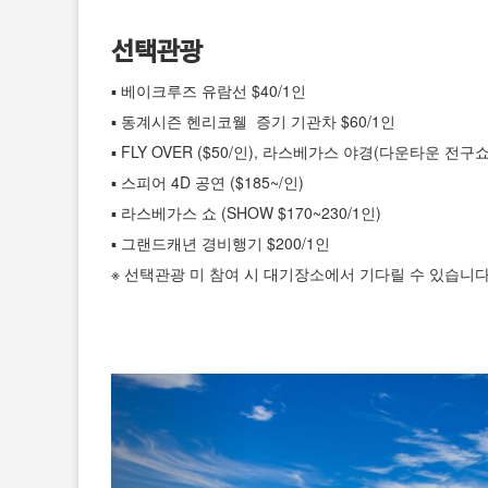
선택관광
▪ 베이크루즈 유람선 $40/1인
▪ 동계시즌 헨리코웰 증기 기관차 $60/1인
▪ FLY OVER ($50/인), 라스베가스 야경(다운타운 전구쇼
▪ 스피어 4D 공연 ($185~/인)
▪ 라스베가스 쇼 (SHOW $170~230/1인)
▪ 그랜드캐년 경비행기 $200/1인
※ 선택관광 미 참여 시 대기장소에서 기다릴 수 있습니다.