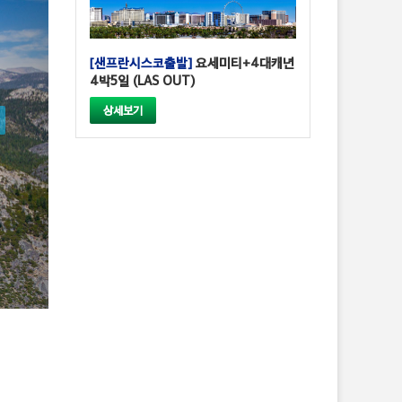
[샌프란시스코출발]
요세미티+4대캐년
4박5일 (LAS OUT)
상세보기