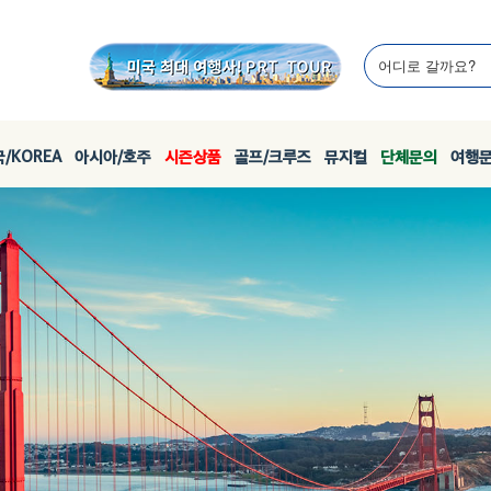
/KOREA
아시아/호주
시즌상품
골프/크루즈
뮤지컬
단체문의
여행