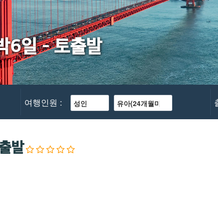
박6일 - 토출발
여행인원 :
토출발