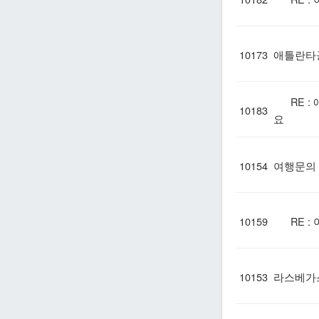
10173
애틀란타공
RE : 
10183
요
10154
여행문의
10159
RE :
10153
라스베가