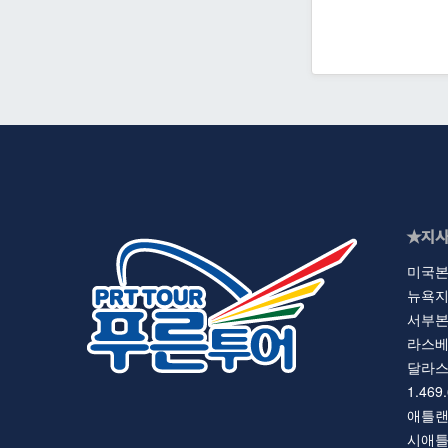
★지사
미국본사 
뉴욕지사 
서부본부 
라스베가스
달라스 지
1.469
애틀랜타지
시애틀지사