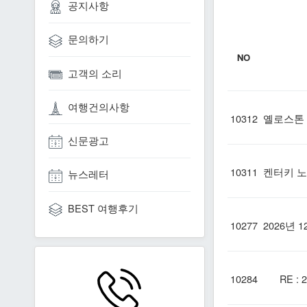
공지사항
문의하기
NO
고객의 소리
여행건의사항
10312
옐로스톤 
신문광고
10311
켄터키 노
뉴스레터
BEST 여행후기
10277
2026년 
10284
RE : 2