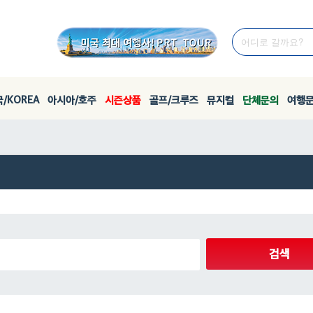
/KOREA
아시아/호주
시즌상품
골프/크루즈
뮤지컬
단체문의
여행