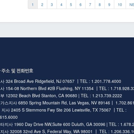
1
2
3
4
5
6
7
8
9
10
N
 주소 및 전화번호
324 Broad Ave Ridgefield, NJ 07657 ┃TEL : 1.201.778.4000
154-08 Northern Blvd #2B Flushing, NY 11354 ┃TEL : 1.718.928.3
12302 Beach Blvd Stanton, CA 90680 | TEL : 1.213.739.2222
지사 6850 Spring Mountain Rd, Las Vegas, NV 89146┃ 1.702.861
사 2405 S Stemmons Fwy Ste 206 Lewisville, TX 75067 ┃TEL :
.615.6000
사 1960 Day Drive NW,Suite 600 Duluth, GA 30096 | TEL : 1.678.
 32008 32nd Ave S, Federal Way, WA 98001 ┃ TEL : 1.206.336.1